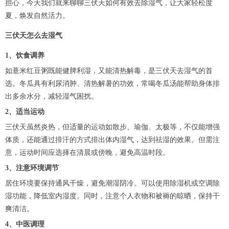
担心，今天我们就来聊聊三伏天如何有效去除湿气，让大家轻松度
夏，焕发自然活力。
三伏天怎么去湿气
1、饮食调养
如薏米红豆粥既能健脾利湿，又能清热解毒，是三伏天去湿气的首
选。冬瓜具有利尿消肿、清热解暑的功效，常喝冬瓜汤能帮助身体排
出多余水分，减轻湿气困扰。
2、适当运动
三伏天虽然炎热，但适量的运动如散步、瑜伽、太极等，不仅能增强
体质，还能通过排汗的方式排出体内湿气，达到祛湿的效果。但需注
意，运动时间应选择在清晨或傍晚，避免高温时段。
3、注意环境调节
居住环境要保持通风干燥，避免潮湿阴冷。可以使用除湿机或空调除
湿功能，降低室内湿度。同时，注意个人衣物和被褥的晾晒，保持干
爽清洁。
4、中医调理