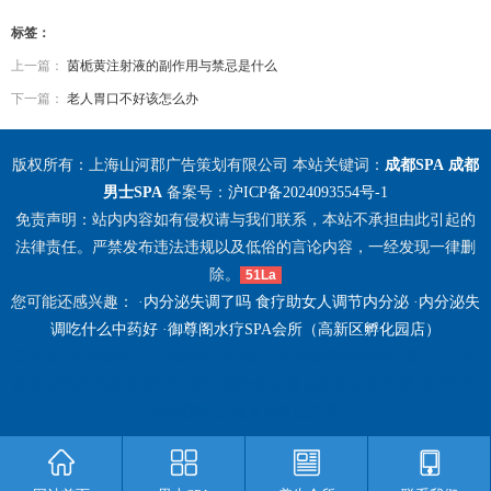
标签：
上一篇：
茵栀黄注射液的副作用与禁忌是什么
下一篇：
老人胃口不好该怎么办
版权所有：上海山河郡广告策划有限公司 本站关键词：
成都SPA
成都
男士SPA
备案号：
沪ICP备2024093554号-1
免责声明：站内内容如有侵权请与我们联系，本站不承担由此引起的
法律责任。严禁发布违法违规以及低俗的言论内容，一经发现一律删
除。
51La
您可能还感兴趣： ·
内分泌失调了吗 食疗助女人调节内分泌
·
内分泌失
调吃什么中药好
·
御尊阁水疗SPA会所（高新区孵化园店）
西安未央区柔式spa
广州番禺区柔式spa
杭州钱塘桑拿价格
西安长安区
桑拿
武汉汉阳桑拿
杭州下城区丝袜会所
佛山桑拿
武汉按摩
杭州江干
桑拿哪家好
北京海淀区按摩