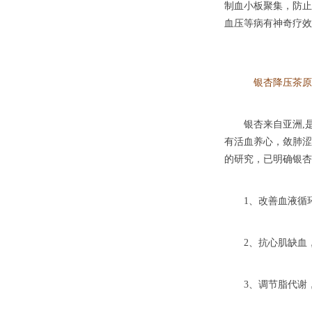
制血小板聚集，防止
血压等病有神奇疗效
银杏降压茶原
银杏来自亚洲,是世
有活血养心，敛肺涩
的研究，已明确银杏
1、改善血液循环
2、抗心肌缺血，
3、调节脂代谢，