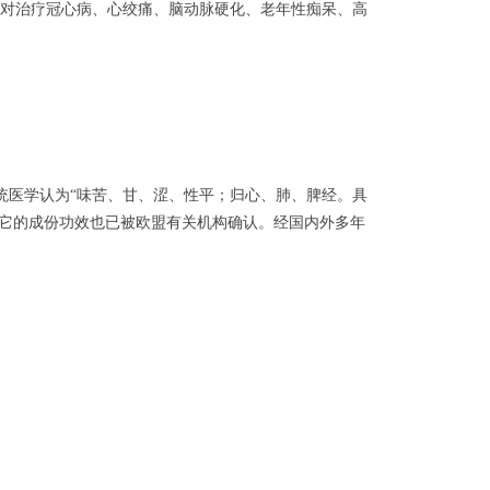
对治疗冠心病、心绞痛、脑动脉硬化、老年性痴呆、高
医学认为“味苦、甘、涩、性平；归心、肺、脾经。具
.它的成份功效也已被欧盟有关机构确认。经国内外多年