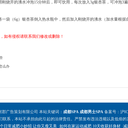
烧开的沸水冲泡15分钟后，即可饮用，每次放入3g银杏茶，可冲泡3
一袋（6g）银杏茶倒入热水瓶中，然后加入刚烧开的沸水（加水量根据
，如有侵权请联系我们修改或删除！
些
怎么办
河郡广告策划有限公司 本站关键词：
成都SPA
成都男士SPA
备案号：
沪IC
们联系，本站不承担由此引起的法律责任。严禁发布违法违规以及低俗的
个日常减肥小妙招 让你又瘦又美
·
如何在家运动减肥 10天收获好身材
·
减