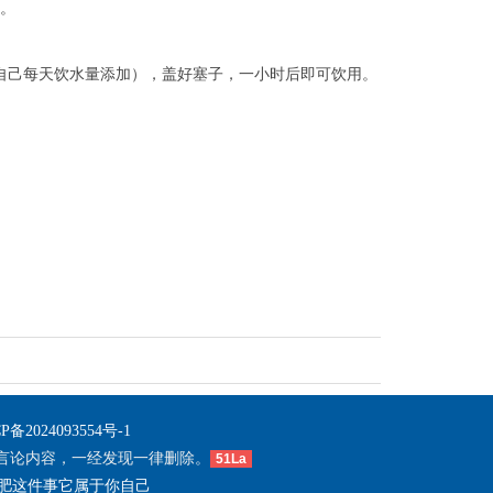
遍。
自己每天饮水量添加），盖好塞子，一小时后即可饮用。
P备2024093554号-1
言论内容，一经发现一律删除。
51La
肥这件事它属于你自己