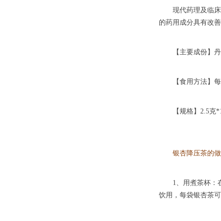
现代药理及临床研
的药用成分具有改善
【主要成份】丹参
【食用方法】每日2
【规格】2.5克*12
银杏降压茶的做
1、用煮茶杯：在煮
饮用，每袋银杏茶可