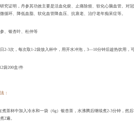
究证明，丹参其功效主要是活血化瘀、止痛除烦、软化心脑血管。对冠
微循环、降低血脂、软化血管降血压、抗衰老、治疗老年痴呆症等。
、银杏叶、杜仲等
-3次，每次取1-2袋放入杯中，用开水冲泡，3—10分钟后趁热饮用，
袋200盒/件
法：
茶杯中加入冷水和一袋（6g）银杏茶，水沸腾后继续煮2-3分钟，然
煮2遍。