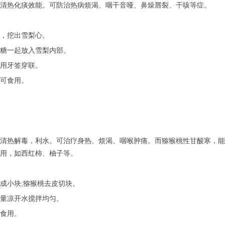
清热化痰效能。可防治热病烦渴、咽干音哑、鼻燥唇裂、干咳等症。
，挖出雪梨心。
糖一起放入雪梨内部。
用牙签穿联。
即可食用。
清热解毒，利水。可治疗身热、烦渴、咽喉肿痛。而猕猴桃性甘酸寒，能
用，如西红柿、柚子等。
成小块;猕猴桃去皮切块。
量凉开水搅拌均匀。
食用。