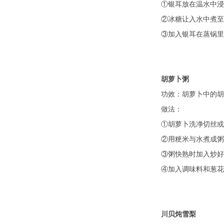
①银耳放在温水中浸
②冰糖让入水中煮至
③加入银耳在蒸锅里
胡萝卜粥
功效：胡萝卜中的胡
做法：
①胡萝卜洗净切丝或
②用粳米与水煮成粥
③粥快熟时加入炒好
④加入调味料和葱花
川贝炖雪梨