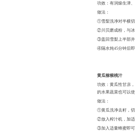
功效：有润燥生津、
做法：
①雪梨洗净对半横切
②川贝磨成粉，与冰
③盖回雪梨上半部并
④隔水炖45分钟后
黄瓜猕猴桃汁
功效：黄瓜性甘凉，
的水果蔬菜也可以使
做法：
①黄瓜洗净去籽，切
②放入榨汁机，加适
③加入适量蜂蜜即可