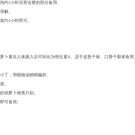
泡约1小时后剪去硬的部分备用。
溶解。
蒸约1小时即可。
萝卜素在人体摄入后可转化为维生素A。适于皮肤干燥、口唇干裂者食用
小丁，用植物油稍稍煸炒。
底。
的胡萝卜稍煮片刻。
即可食用。