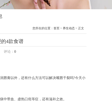
息
您所在的位置：
首页
>
养生动态
> 正文
的4款食谱
1
评论：
0
润唇膏以外，还有什么方法可以解决嘴唇干裂吗?今天小
痰中带血、虚热口疮等症，还有滋补之效。