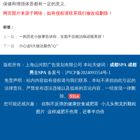
保健和增强体质都有一定的意义。
网页图片来源于网络，如有侵权请联系我们修改或删除！
标签：
上一篇：
一则历史小故事告诉你，女菀不仅能治病还能美容！
下一篇：
小心这6大做法最伤“心”
版权所有：上海山河郡广告策划有限公司 本站关键词：
成都SPA
成都
男士SPA
备案号：
沪ICP备2024093554号-1
免责声明：站内内容如有侵权请与我们联系，本站不承担由此引起的
法律责任。严禁发布违法违规以及低俗的言论内容，一经发现一律删
除。
51La
您可能还感兴趣： ·
自制不反弹的健康饮食减肥茶
·
小儿头孢克肟颗粒
图片
·
这样减肥不伤胃，还事半功倍
杭州上城区桑拿网
杭州西湖水疗
苏州姑苏区附近的桑拿
南京玄武区
桑拿会所
珠海桑拿
南京鼓楼区休闲会所
杭州桑拿
成都青白江丝袜会
所
苏州相城区桑拿
南京建邺区休闲会所