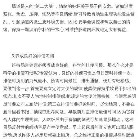
肠道是人的“第二大脑”，情绪的好坏关乎肠子的安危。诸如过度
紧张、焦虑、压抑、恼怒等不良情绪.皆可导致胃肠道生理功能发生紊
乱，引起肠道内微生态环境失衡。因此.要学会调控和驾驭自己的情
绪。保持一颗淡泊宁朴的平常心.对维护肠道内环境稳定大有裨益。
5.养成良好的排便习惯
维持肠道健康必须养成良好的、科学的排便习惯。那么什么才是
科学的排便习惯呢?专家认为，良好的排便习惯是每日定时排便一次.
排便时所用的力气最小、所需时间最短、排出通畅、便后有轻松感。
要做到这一步.首先要建立定时大便的规律.使粪便保持柔软易于排出的
状态;其次不要人为地控制排便感.把规定的大便时间挤掉，当便意感明
显时要立即去厕所排便;第三在排便时要抓紧时间、尽快结束，不要在
厕所里看书报、抽烟或思考问题。早饭前后是排便最佳时间.因为它符
合人体的生理规律。人吃饭后由于食物的刺激可加速胃肠蠕动，这种
胃肠反射性的蠕动容易产生便意感。早上起床后的直立也可出现结肠
运动.所以许多人起床后就要上厕所。总之维持正常的排便规律对肠道