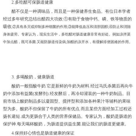
2.多吃醋可保肠道健康
醋不仅是一种调味品，而且是一种保健养生食品。有位日本学者
经过多年研究总结出醋四大功效:①有助于食物中钙、磷、铁等物质的
吸收
;②具有杀灭或抑制多种细菌的作用;③能降低血压和清胆固醇;④防止和消除
身体疲劳。专家认为，现实生活中，多吃醋对肠道健康非常有好处。例如凉拌菜
中加点醋，既可杀菌.又能防肠道传染病;加醋的凉开水，有缓解排便困难的作用。
3. 多喝酸奶，健康肠道
酸奶一般指酸牛奶.它是新鲜的牛奶为材料.经过马氏杀菌后再向牛
奶中添加有益菌(发酵剂).经发酵后，再冷却灌装的一种牛奶制品。目
前市场上酸奶制品多以凝固型、搅拌型和添加各种果汁等辅料的果味
型为多。酸奶不但保留了牛奶的所有优点.而且某些方面经加工过程还
扬长避短.成为更肠合于人类的营养保健品。专家认为，酸奶是肠道的
保护神.每天喝杯酸奶，为肠道提供益生菌.能让我们的肠道更健康。
4.保持好心情也是肠道健康的保证