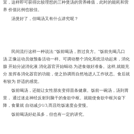
宜，这样即可获得比较理想的三种煲汤的营养峰值，此时的能耗和营
养 价值比例也较佳。
汤煲好了，但喝汤又有什么讲究呢？
民间流行这样一种说法:“饭前喝汤，胜过良方。”饭前先喝几口
汤.正像运动员做预备活动一样。可调动整个消化系统活动起来，消化
腺 开始分泌消化液.消化器官开始蜗动.为进食做好准备。这样,就能充
分 发挥各消化器官的功能，使之协调而自然地进人工作状态。食后就
有较为 舒适的感觉。
饭前喝汤，还能让女性朋友变得苗条健康。饭前一碗汤，汤到胃
里， 通过迷走神经反射到脑干的食欲中枢。就能使食欲中枢兴奋下
降，食量就 自动减少1/3,而且吃饭速度会变慢。
饭前喝汤好处虽多，但也有一定的讲究。