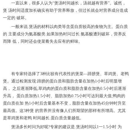
一直以来，很多人认为“煲汤时间越长，汤就越有营养”。诚然，
煲 汤时间适度加长确实有助于营养释放，但过长就会对营养成分造成
一定的 破坏。
一般来说.煲汤的材料以肉类等含蛋自质较高的食物为主。蛋白质
的 主要成分为氨基酸类.如果加热时问过长.氨基酸遭到破坏，营养反
而降 低，同时还会使菜肴失去应有的鲜味。
有专家特选择了3种比较有代表性的煲菜—蹄膀煲、草鸡煲、老鸭
煲。通过检测发现:蹄膀的蛋白质和脂肪含量在加热1小时后明显增
高， 之后逐渐降低;草鸡肉的蛋白质和脂肪含量在加热0.5小时后逐渐
升高， 蛋白质加热1.5小时、脂肪加热0.75小时可达到最大值;鸭肉的
蛋白质在加 热1小时后含量基本不变，脂肪含量在加热45分钟时升至
最高值。这3种煲 的营养并没有像人们所期望的那样有所增高。尤其
是草鸡煲和老鸭 时间越长.蛋白质含量越低。
煲汤多长时问为好呢?专家的建议是.煲汤时间以1一1.5小时 为