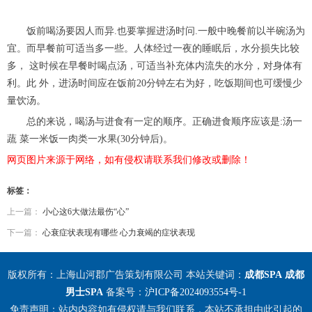
饭前喝汤要因人而异.也要掌握进汤时问.一般中晚餐前以半碗汤为
宜。而早餐前可适当多一些。人体经过一夜的睡眠后，水分损失比较
多， 这时候在早餐时喝点汤，可适当补充体内流失的水分，对身体有
利。此 外，进汤时间应在饭前20分钟左右为好，吃饭期间也可缓慢少
量饮汤。
总的来说，喝汤与进食有一定的顺序。正确进食顺序应该是:汤一
蔬 菜一米饭一肉类一水果(30分钟后)。
网页图片来源于网络，如有侵权请联系我们修改或删除！
标签：
上一篇：
小心这6大做法最伤“心”
下一篇：
心衰症状表现有哪些 心力衰竭的症状表现
版权所有：上海山河郡广告策划有限公司 本站关键词：
成都SPA
成都
男士SPA
备案号：
沪ICP备2024093554号-1
免责声明：站内内容如有侵权请与我们联系，本站不承担由此引起的