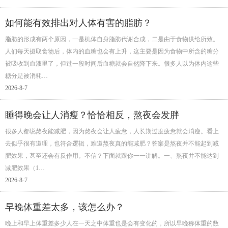
如何能有效排出对人体有害的脂肪？
脂肪的形成有两个原因，一是机体自身脂肪代谢合成，二是由于食物供给所致。
人们每天摄取食物后，体内的血糖也会有上升，这主要是因为食物中所含的糖分
被吸收到血液里了，但过一段时间后血糖就会自然降下来。很多人以为体内这些
糖分是被消耗…
2026-8-7
睡得晚会让人消瘦？恰恰相反，熬夜会发胖
很多人都说熬夜能减肥，因为熬夜会让人疲惫，人长期过度疲惫就会消瘦。看上
去似乎很有道理，也符合逻辑，难道熬夜真的能减肥？答案是熬夜并不能起到减
肥效果，甚至还会有反作用。不信？下面就跟你一一讲解。一、熬夜并不能达到
减肥效果（1…
2026-8-7
早晚体重差太多，该怎么办？
晚上和早上体重差多少人在一天之中体重也是会有变化的，所以早晚称体重的数