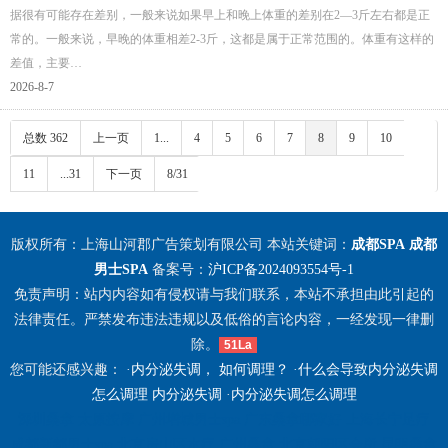
据很有可能存在差别，一般来说如果早上和晚上体重的差别在2—3斤左右都是正
常的。一般来说，早晚的体重相差2-3斤，这都是属于正常范围的。体重有这样的
差值，主要…
2026-8-7
总数 362
上一页
1...
4
5
6
7
8
9
10
11
...31
下一页
8/31
版权所有：上海山河郡广告策划有限公司 本站关键词：
成都SPA
成都
男士SPA
备案号：
沪ICP备2024093554号-1
免责声明：站内内容如有侵权请与我们联系，本站不承担由此引起的
法律责任。严禁发布违法违规以及低俗的言论内容，一经发现一律删
除。
51La
您可能还感兴趣： ·
内分泌失调， 如何调理？
·
什么会导致内分泌失调
怎么调理 内分泌失调
·
内分泌失调怎么调理
深圳桑拿
太原按摩
广州增城男士spa
广东桑拿哪家好
上海长宁足疗
成都新都男士spa
北京房山区水疗
广州桑拿
北京朝阳区会所
昆明桑拿