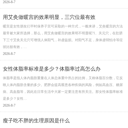
2026-8-7
用艾灸做暖宫的效果明显，三穴位最有效
暖宫是女性朋友们平时保养子宫可采取的一种方式，一般来讲，艾灸暖宫的方法
最常被大家所选择，那么，用艾灸做暖宫的效果明不明显呢?1、关元穴，在肚脐
下三寸艾灸关元穴可增强人体阳气，补虚益损。对阳气不足，身体虚弱怕冷等症
状比较有效，…
2026-8-7
女性体脂率标准是多少？体脂率过高怎么办
体脂率是指人体内脂肪重量在人体总体重中所占的比例，又称体脂百分数，它反
映人体内脂肪含量的多少。肥胖会提高罹患各种疾病的风险，例如高血压、糖尿
病、高血脂等，因此在日常生活中大家一定要注意有所关注。那女性体脂率标准
是多少？女性…
2026-8-7
瘦子吃不胖的生理原因是什么