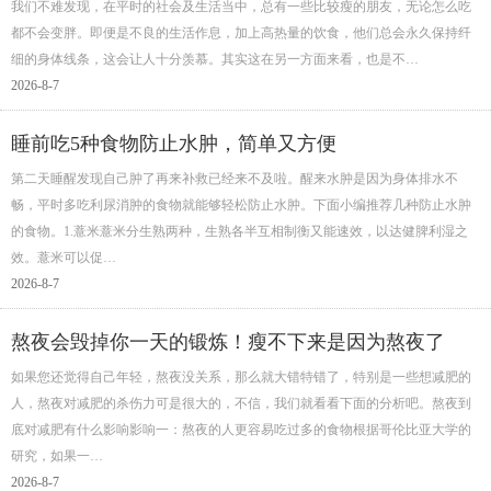
我们不难发现，在平时的社会及生活当中，总有一些比较瘦的朋友，无论怎么吃
都不会变胖。即便是不良的生活作息，加上高热量的饮食，他们总会永久保持纤
细的身体线条，这会让人十分羡慕。其实这在另一方面来看，也是不…
2026-8-7
睡前吃5种食物防止水肿，简单又方便
第二天睡醒发现自己肿了再来补救已经来不及啦。醒来水肿是因为身体排水不
畅，平时多吃利尿消肿的食物就能够轻松防止水肿。下面小编推荐几种防止水肿
的食物。1.薏米薏米分生熟两种，生熟各半互相制衡又能速效，以达健脾利湿之
效。薏米可以促…
2026-8-7
熬夜会毁掉你一天的锻炼！瘦不下来是因为熬夜了
如果您还觉得自己年轻，熬夜没关系，那么就大错特错了，特别是一些想减肥的
人，熬夜对减肥的杀伤力可是很大的，不信，我们就看看下面的分析吧。熬夜到
底对减肥有什么影响影响一：熬夜的人更容易吃过多的食物根据哥伦比亚大学的
研究，如果一…
2026-8-7