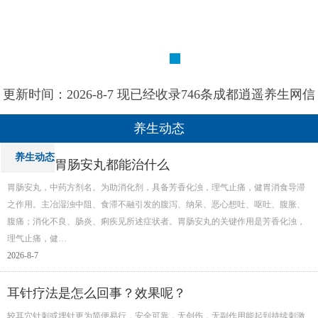
更新时间：2026-8-7 现已经收录746条成都逍遥养生网信
息
养生动态
养生动态
胃肠安丸都能治什么
胃肠安丸，中药方剂名。为助消化剂，具备芳香化浊，理气止痛，健胃消食导滞
之作用。主冶湿浊中阻、食滞不融引发的腹泻、纳呆、恶心想吐、呕吐、腹胀、
腹痛；消化不良、肠炎、痢疾见所述症状者。胃肠安丸的关键作用是芳香化浊，
理气止痛，健…
2026-8-7
耳针疗法是怎么回事？效果呢？
较耳穴针刺或埋针更为简便易行，安全可靠，无创伤，无副作用能起到持续刺激