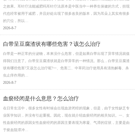
之效果。耳针疗法能减肥吗耳针疗法原本是中医当中一种养生保健的方式，担现
代也经常被用于减肥，并且好处出现了很多改良的版本，因为耳朵上其实有很多
的穴位，所以…
2026-8-7
白带呈豆腐渣状有哪些危害？该怎么治疗
白带是一种正常的分泌物，本来没什么危害，但是如果白带出现了异常情况就值
得我们注意了。白带呈豆腐渣状就是白带异常的一种情况。那么，白带呈豆腐渣
状有哪些危害?又该怎么治疗呢?一、危害二、中草药治疗使用具有清热解毒、杀
虫止痒作用的…
2026-8-7
血瘀经闭是什么意思？怎么治疗
在日常生活中，很多女性有时候会出现血淤闭经的现象，但是，由于女性缺乏专
业医学知识，并没有引起重视。因此，现在就介绍血瘀经闭的相关知识。一、女
性血瘀经闭的原因女性血瘀经闭的原因主要表现为寒凝、气滞的症状，主要是由
于瘀血阻滞冲…